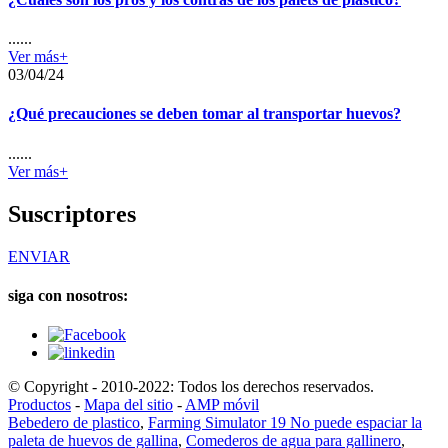
......
Ver más+
03/04/24
¿Qué precauciones se deben tomar al transportar huevos?
......
Ver más+
Suscriptores
ENVIAR
siga con nosotros:
© Copyright - 2010-2022: Todos los derechos reservados.
Productos
-
Mapa del sitio
-
AMP móvil
Bebedero de plastico
,
Farming Simulator 19 No puede espaciar la
paleta de huevos de gallina
,
Comederos de agua para gallinero
,