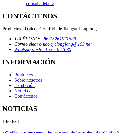
consulta
detalle
CONTÁCTENOS
Productos plásticos Co., Ltd. de Jiangsu Longlong
TELÉFONO:
+86-15261971630
Correo electrónico :
yclonglong@163.net
Whatsapp: +86-15261971630
INFORMACIÓN
Productos
Sobre nosotros
Exhibición
Noticias
Contáctenos
NOTICIAS
14/03/24
¿Cuáles son los pros y los contras de los palets de plástico?