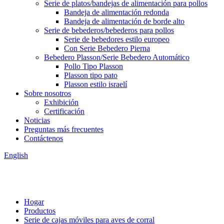
Serie de platos/bandejas de alimentación para pollos
Bandeja de alimentación redonda
Bandeja de alimentación de borde alto
Serie de bebederos/bebederos para pollos
Serie de bebedores estilo europeo
Con Serie Bebedero Pierna
Bebedero Plasson/Serie Bebedero Automático
Pollo Tipo Plasson
Plasson tipo pato
Plasson estilo israelí
Sobre nosotros
Exhibición
Certificación
Noticias
Preguntas más frecuentes
Contáctenos
English
Hogar
Productos
Serie de cajas móviles para aves de corral