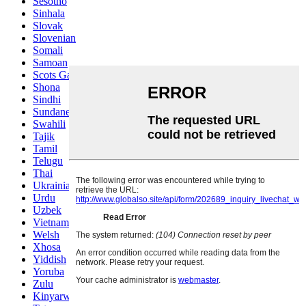
Sesotho
Sinhala
Slovak
Slovenian
Somali
Samoan
Scots Gaelic
Shona
Sindhi
Sundanese
Swahili
Tajik
Tamil
Telugu
Thai
Ukrainian
Urdu
Uzbek
Vietnamese
Welsh
Xhosa
Yiddish
Yoruba
Zulu
Kinyarwanda