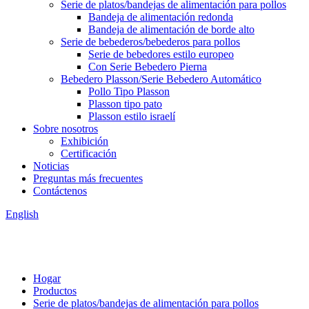
Serie de platos/bandejas de alimentación para pollos
Bandeja de alimentación redonda
Bandeja de alimentación de borde alto
Serie de bebederos/bebederos para pollos
Serie de bebedores estilo europeo
Con Serie Bebedero Pierna
Bebedero Plasson/Serie Bebedero Automático
Pollo Tipo Plasson
Plasson tipo pato
Plasson estilo israelí
Sobre nosotros
Exhibición
Certificación
Noticias
Preguntas más frecuentes
Contáctenos
English
Hogar
Productos
Serie de platos/bandejas de alimentación para pollos