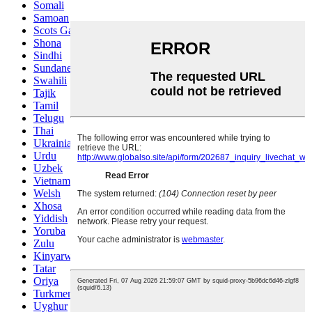
Somali
Samoan
Scots Gaelic
Shona
Sindhi
Sundanese
Swahili
Tajik
Tamil
Telugu
Thai
Ukrainian
Urdu
Uzbek
Vietnamese
Welsh
Xhosa
Yiddish
Yoruba
Zulu
Kinyarwanda
Tatar
Oriya
Turkmen
Uyghur