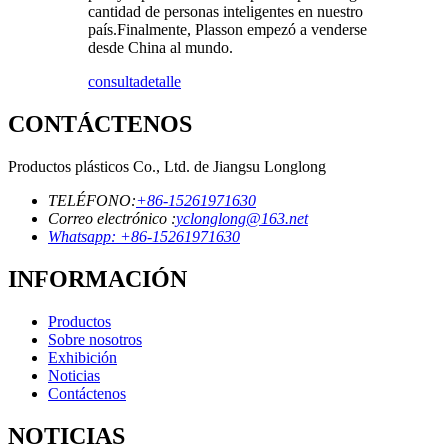
cantidad de personas inteligentes en nuestro
país.Finalmente, Plasson empezó a venderse
desde China al mundo.
consulta
detalle
CONTÁCTENOS
Productos plásticos Co., Ltd. de Jiangsu Longlong
TELÉFONO:
+86-15261971630
Correo electrónico :
yclonglong@163.net
Whatsapp: +86-15261971630
INFORMACIÓN
Productos
Sobre nosotros
Exhibición
Noticias
Contáctenos
NOTICIAS