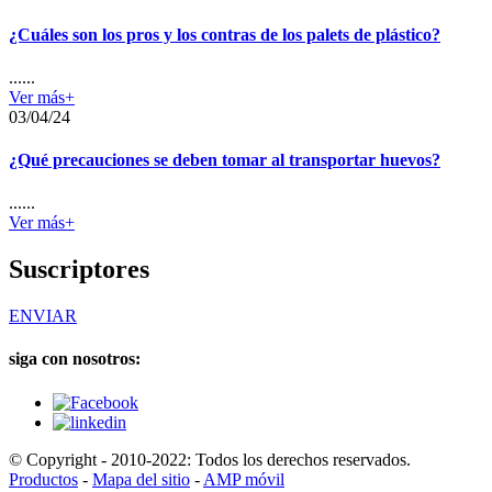
¿Cuáles son los pros y los contras de los palets de plástico?
......
Ver más+
03/04/24
¿Qué precauciones se deben tomar al transportar huevos?
......
Ver más+
Suscriptores
ENVIAR
siga con nosotros:
© Copyright - 2010-2022: Todos los derechos reservados.
Productos
-
Mapa del sitio
-
AMP móvil