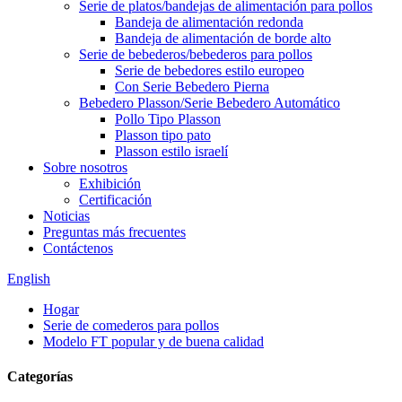
Serie de platos/bandejas de alimentación para pollos
Bandeja de alimentación redonda
Bandeja de alimentación de borde alto
Serie de bebederos/bebederos para pollos
Serie de bebedores estilo europeo
Con Serie Bebedero Pierna
Bebedero Plasson/Serie Bebedero Automático
Pollo Tipo Plasson
Plasson tipo pato
Plasson estilo israelí
Sobre nosotros
Exhibición
Certificación
Noticias
Preguntas más frecuentes
Contáctenos
English
Hogar
Serie de comederos para pollos
Modelo FT popular y de buena calidad
Categorías