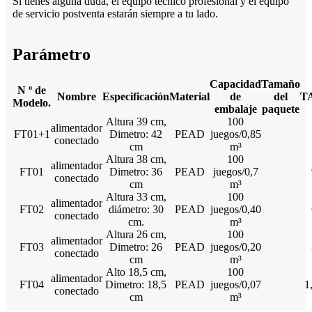
Si tienes alguna duda, el equipo técnico profesional y el equipo
de servicio postventa estarán siempre a tu lado.
Parámetro
Capacidad
Tamaño
N º de
Nombre
Especificación
Material
de
del
T
Modelo.
embalaje
paquete
Altura 39 cm,
100
alimentador
FT01+1
Dimetro: 42
PEAD
juegos/0,85
conectado
cm
m³
Altura 38 cm,
100
alimentador
FT01
Dimetro: 36
PEAD
juegos/0,7
conectado
cm
m³
Altura 33 cm,
100
alimentador
FT02
diámetro: 30
PEAD
juegos/0,40
conectado
cm.
m³
Altura 26 cm,
100
alimentador
FT03
Dimetro: 26
PEAD
juegos/0,20
conectado
cm
m³
Alto 18,5 cm,
100
alimentador
FT04
Dimetro: 18,5
PEAD
juegos/0,07
1
conectado
cm
m³